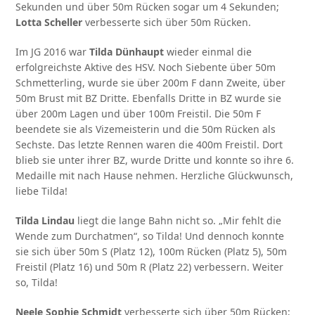
Sekunden und über 50m Rücken sogar um 4 Sekunden;
Lotta Scheller
verbesserte sich über 50m Rücken.
Im JG 2016 war
Tilda Dünhaupt
wieder einmal die
erfolgreichste Aktive des HSV. Noch Siebente über 50m
Schmetterling, wurde sie über 200m F dann Zweite, über
50m Brust mit BZ Dritte. Ebenfalls Dritte in BZ wurde sie
über 200m Lagen und über 100m Freistil. Die 50m F
beendete sie als Vizemeisterin und die 50m Rücken als
Sechste. Das letzte Rennen waren die 400m Freistil. Dort
blieb sie unter ihrer BZ, wurde Dritte und konnte so ihre 6.
Medaille mit nach Hause nehmen. Herzliche Glückwunsch,
liebe Tilda!
Tilda Lindau
liegt die lange Bahn nicht so. „Mir fehlt die
Wende zum Durchatmen“, so Tilda! Und dennoch konnte
sie sich über 50m S (Platz 12), 100m Rücken (Platz 5), 50m
Freistil (Platz 16) und 50m R (Platz 22) verbessern. Weiter
so, Tilda!
Neele Sophie Schmidt
verbesserte sich über 50m Rücken;