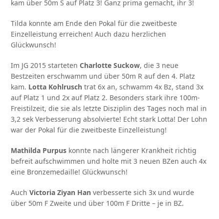
kam über 50m S auf Platz 3! Ganz prima gemacht, ihr 3!
Tilda konnte am Ende den Pokal für die zweitbeste
Einzelleistung erreichen! Auch dazu herzlichen
Glückwunsch!
Im JG 2015 starteten
Charlotte Suckow
, die 3 neue
Bestzeiten erschwamm und über 50m R auf den 4. Platz
kam.
Lotta Kohlrusch
trat 6x an, schwamm 4x Bz, stand 3x
auf Platz 1 und 2x auf Platz 2. Besonders stark ihre 100m-
Freistilzeit, die sie als letzte Disziplin des Tages noch mal in
3,2 sek Verbesserung absolvierte! Echt stark Lotta! Der Lohn
war der Pokal für die zweitbeste Einzelleistung!
Mathilda Purpus
konnte nach längerer Krankheit richtig
befreit aufschwimmen und holte mit 3 neuen BZen auch 4x
eine Bronzemedaille! Glückwunsch!
Auch
Victoria Ziyan Han
verbesserte sich 3x und wurde
über 50m F Zweite und über 100m F Dritte – je in BZ.