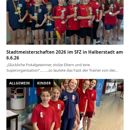
Stadtmeisterschaften 2026 im SFZ in Halberstadt am
6.6.26
„Glückliche Pokalgewinner, stolze Eltern und eine
Superorganisation“…. ….so lautete das Fazit der Trainer von der…
ALLGEMEIN
KINDER