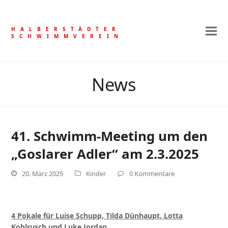
HALBERSTÄDTER
SCHWIMMVEREIN
News
41. Schwimm-Meeting um den
„Goslarer Adler“ am 2.3.2025
20. März 2025
Kinder
0 Kommentare
4 Pokale für Luise Schupp, Tilda Dünhaupt, Lotta
Kohlrusch und Luke Jordan