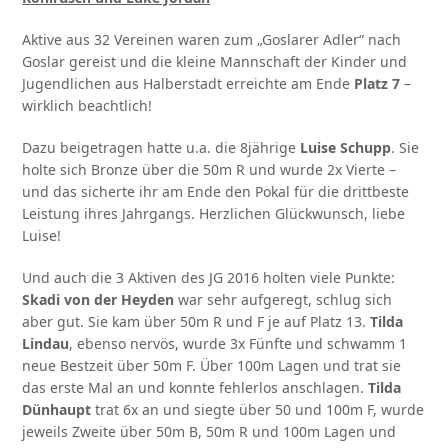
Aktive aus 32 Vereinen waren zum „Goslarer Adler“ nach
Goslar gereist und die kleine Mannschaft der Kinder und
Jugendlichen aus Halberstadt erreichte am Ende
Platz 7
–
wirklich beachtlich!
Dazu beigetragen hatte u.a. die 8jährige
Luise Schupp
. Sie
holte sich Bronze über die 50m R und wurde 2x Vierte –
und das sicherte ihr am Ende den Pokal für die drittbeste
Leistung ihres Jahrgangs. Herzlichen Glückwunsch, liebe
Luise!
Und auch die 3 Aktiven des JG 2016 holten viele Punkte:
Skadi von der Heyden
war sehr aufgeregt, schlug sich
aber gut. Sie kam über 50m R und F je auf Platz 13.
Tilda
Lindau
, ebenso nervös, wurde 3x Fünfte und schwamm 1
neue Bestzeit über 50m F. Über 100m Lagen und trat sie
das erste Mal an und konnte fehlerlos anschlagen.
Tilda
Dünhaupt
trat 6x an und siegte über 50 und 100m F, wurde
jeweils Zweite über 50m B, 50m R und 100m Lagen und