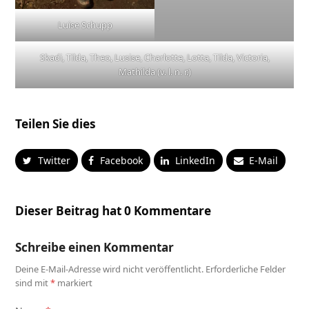
Luise Schupp
Skadi, Tilda, Theo, Lusise, Charlotte, Lotta, Tilda, Victoria,
Mathilda (v. l. n. r.)
Teilen Sie dies
Twitter
Facebook
LinkedIn
E-Mail
Dieser Beitrag hat 0 Kommentare
Schreibe einen Kommentar
Deine E-Mail-Adresse wird nicht veröffentlicht.
Erforderliche Felder
sind mit
*
markiert