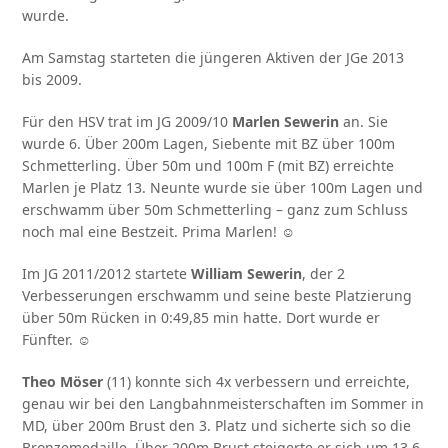
wurde.
Am Samstag starteten die jüngeren Aktiven der JGe 2013
bis 2009.
Für den HSV trat im JG 2009/10
Marlen Sewerin
an. Sie
wurde 6. Über 200m Lagen, Siebente mit BZ über 100m
Schmetterling. Über 50m und 100m F (mit BZ) erreichte
Marlen je Platz 13. Neunte wurde sie über 100m Lagen und
erschwamm über 50m Schmetterling – ganz zum Schluss
noch mal eine Bestzeit. Prima Marlen! ☺
Im JG 2011/2012 startete
William Sewerin
, der 2
Verbesserungen erschwamm und seine beste Platzierung
über 50m Rücken in 0:49,85 min hatte. Dort wurde er
Fünfter. ☺
Theo Möser
(11) konnte sich 4x verbessern und erreichte,
genau wir bei den Langbahnmeisterschaften im Sommer in
MD, über 200m Brust den 3. Platz und sicherte sich so die
Bronzemedaille. Über 200m Brust steigerte er sich um 13,6