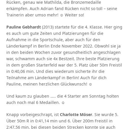
Rücken, genau wie Mathilda, die Bronzemedaille
erkämpfen. Auch Adrian fand Rücken nicht so toll – seine
Trainerin aber umso mehr! ☺ Weiter so!
Pauline Gebhardt
(2013) startete für die 4. Klasse. Hier ging
es auch um gute Zeiten und Platzierungen für die
Aufnahme in die Sportschule, aber auch für den
Länderkampf in Berlin Ende November 2022. Obwohl sie ja
in den beiden Wochen zuvor gesundheitlich angeschlagen
war, schwamm auch sie 4x Bestzeit. Ihre beste Platzierung
in dem großen Starterfeld war der 5. Platz über 50m Freistil
in 0:40,06 min. Und dies wiederum sicherte ihr die
Teilnahme am Länderkampf in Berlin! Auch für dich
Pauline, meinen herzlichen Glückwunsch! ☺
Und kaum zu glauben ….. die 4 Starter am Sonntag holten
auch noch mal 6 Medaillen. ☺
Knapp vorbeigeschrapt, ist
Charlotte Möser
. Sie wurde 5.
Über 50m R in 0:41,14 min und 6. Über 200m Freistil in
2:47,56 min. bei diesen beiden Strecken konnte sie auch