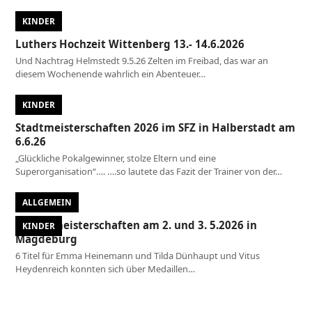
KINDER
Luthers Hochzeit Wittenberg 13.- 14.6.2026
Und Nachtrag Helmstedt 9.5.26 Zelten im Freibad, das war an
diesem Wochenende wahrlich ein Abenteuer…
KINDER
Stadtmeisterschaften 2026 im SFZ in Halberstadt am
6.6.26
„Glückliche Pokalgewinner, stolze Eltern und eine
Superorganisation“…. ….so lautete das Fazit der Trainer von der…
ALLGEMEIN
Landesmeisterschaften am 2. und 3. 5.2026 in
KINDER
Magdeburg
6 Titel für Emma Heinemann und Tilda Dünhaupt und Vitus
Heydenreich konnten sich über Medaillen…