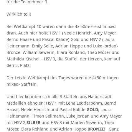
für die Teilnehmer .
Wirklich toll!
Bei Wettkampf 10 waren dann die 4x 50m-Freistilmixed
dran. Auch hier holte HSV 1 (Neele Henrich, Amy Meyer,
Bernd Haase und Pascal Kalide) Gold und HSV 2 (Laura
Heinemann. Emily Seile, Adrian Hoppe und Luke Jordan)
Bronze. William Sewerin, Clara Rohland, Theo Möser und
Mathilda Kischel – HSV 3, die Staffel, der Herzen, kam auf
den 5. Platz.
Der Letzte Wettkampf des Tages waren die 4x50m-Lagen
mixed- Staffeln.
Und hier konnten sich alle 3 Staffeln aus Halberstadt
Medaillen abholen: HSV 1 mit Lena Ledderbohm, Bernd
Haase, Neele Henrich und Pascal Kalide
GOLD
; Laura
Heinemann, Timon Sellmann, Luke Jordan und Amy Meyer
mit HSV 2
SILBER
und HSV 3 mit Marlen Sewerin, Theo
Möser, Clara Rohland und Adrian Hoppe
BRONZE
! Ganz