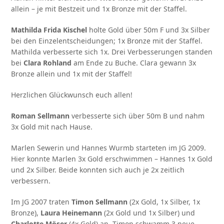
allein – je mit Bestzeit und 1x Bronze mit der Staffel.
Mathilda Frida Kischel
holte Gold über 50m F und 3x Silber
bei den Einzelentscheidungen; 1x Bronze mit der Staffel.
Mathilda verbesserte sich 1x. Drei Verbesserungen standen
bei
Clara Rohland
am Ende zu Buche. Clara gewann 3x
Bronze allein und 1x mit der Staffel!
Herzlichen Glückwunsch euch allen!
Roman Sellmann
verbesserte sich über 50m B und nahm
3x Gold mit nach Hause.
Marlen Sewerin und Hannes Wurmb starteten im JG 2009.
Hier konnte Marlen 3x Gold erschwimmen – Hannes 1x Gold
und 2x Silber. Beide konnten sich auch je 2x zeitlich
verbessern.
Im JG 2007 traten
Timon Sellmann
(2x Gold, 1x Silber, 1x
Bronze),
Laura Heinemann
(2x Gold und 1x Silber) und
Charlotte Möser
(4x Gold) an. Timon schwamm 3 neue