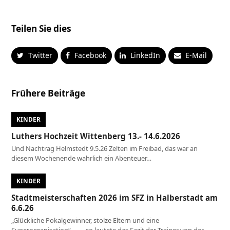
Teilen Sie dies
Twitter
Facebook
LinkedIn
E-Mail
Frühere Beiträge
KINDER
Luthers Hochzeit Wittenberg 13.- 14.6.2026
Und Nachtrag Helmstedt 9.5.26 Zelten im Freibad, das war an
diesem Wochenende wahrlich ein Abenteuer…
KINDER
Stadtmeisterschaften 2026 im SFZ in Halberstadt am
6.6.26
„Glückliche Pokalgewinner, stolze Eltern und eine
Superorganisation“…. ….so lautete das Fazit der Trainer von der…