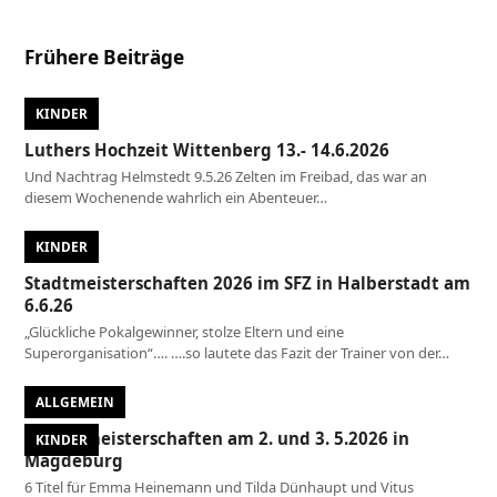
Frühere Beiträge
KINDER
Luthers Hochzeit Wittenberg 13.- 14.6.2026
Und Nachtrag Helmstedt 9.5.26 Zelten im Freibad, das war an
diesem Wochenende wahrlich ein Abenteuer…
KINDER
Stadtmeisterschaften 2026 im SFZ in Halberstadt am
6.6.26
„Glückliche Pokalgewinner, stolze Eltern und eine
Superorganisation“…. ….so lautete das Fazit der Trainer von der…
ALLGEMEIN
Landesmeisterschaften am 2. und 3. 5.2026 in
KINDER
Magdeburg
6 Titel für Emma Heinemann und Tilda Dünhaupt und Vitus