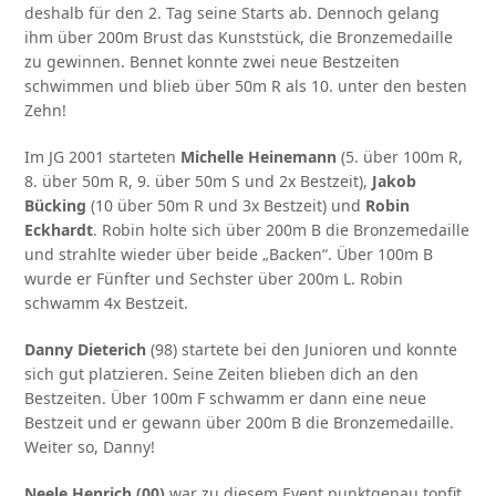
deshalb für den 2. Tag seine Starts ab. Dennoch gelang
ihm über 200m Brust das Kunststück, die Bronzemedaille
zu gewinnen. Bennet konnte zwei neue Bestzeiten
schwimmen und blieb über 50m R als 10. unter den besten
Zehn!
Im JG 2001 starteten
Michelle Heinemann
(5. über 100m R,
8. über 50m R, 9. über 50m S und 2x Bestzeit),
Jakob
Bücking
(10 über 50m R und 3x Bestzeit) und
Robin
Eckhardt
. Robin holte sich über 200m B die Bronzemedaille
und strahlte wieder über beide „Backen“. Über 100m B
wurde er Fünfter und Sechster über 200m L. Robin
schwamm 4x Bestzeit.
Danny Dieterich
(98) startete bei den Junioren und konnte
sich gut platzieren. Seine Zeiten blieben dich an den
Bestzeiten. Über 100m F schwamm er dann eine neue
Bestzeit und er gewann über 200m B die Bronzemedaille.
Weiter so, Danny!
Neele Henrich (00)
war zu diesem Event punktgenau topfit.