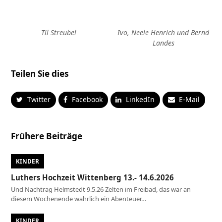
Til Streubel
Ivo, Neele Henrich und Bernd
Landes
Teilen Sie dies
Twitter
Facebook
LinkedIn
E-Mail
Frühere Beiträge
KINDER
Luthers Hochzeit Wittenberg 13.- 14.6.2026
Und Nachtrag Helmstedt 9.5.26 Zelten im Freibad, das war an
diesem Wochenende wahrlich ein Abenteuer…
KINDER