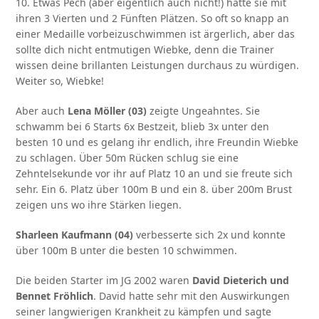
10. Etwas Pech (aber eigentlich auch nicht!) hatte sie mit
ihren 3 Vierten und 2 Fünften Plätzen. So oft so knapp an
einer Medaille vorbeizuschwimmen ist ärgerlich, aber das
sollte dich nicht entmutigen Wiebke, denn die Trainer
wissen deine brillanten Leistungen durchaus zu würdigen.
Weiter so, Wiebke!
Aber auch
Lena Möller (03)
zeigte Ungeahntes. Sie
schwamm bei 6 Starts 6x Bestzeit, blieb 3x unter den
besten 10 und es gelang ihr endlich, ihre Freundin Wiebke
zu schlagen. Über 50m Rücken schlug sie eine
Zehntelsekunde vor ihr auf Platz 10 an und sie freute sich
sehr. Ein 6. Platz über 100m B und ein 8. über 200m Brust
zeigen uns wo ihre Stärken liegen.
Sharleen Kaufmann (04)
verbesserte sich 2x und konnte
über 100m B unter die besten 10 schwimmen.
Die beiden Starter im JG 2002 waren
David Dieterich und
Bennet Fröhlich
. David hatte sehr mit den Auswirkungen
seiner langwierigen Krankheit zu kämpfen und sagte