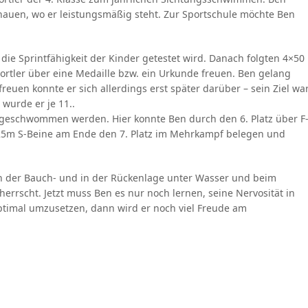
auen, wo er leistungsmäßig steht. Zur Sportschule möchte Ben
die Sprintfähigkeit der Kinder getestet wird. Danach folgten 4×50
portler über eine Medaille bzw. ein Urkunde freuen. Ben gelang
 freuen konnte er sich allerdings erst später darüber – sein Ziel wa
wurde er je 11..
eschwommen werden. Hier konnte Ben durch den 6. Platz über F
r 25m S-Beine am Ende den 7. Platz im Mehrkampf belegen und
 in der Bauch- und in der Rückenlage unter Wasser und beim
herrscht. Jetzt muss Ben es nur noch lernen, seine Nervosität in
timal umzusetzen, dann wird er noch viel Freude am