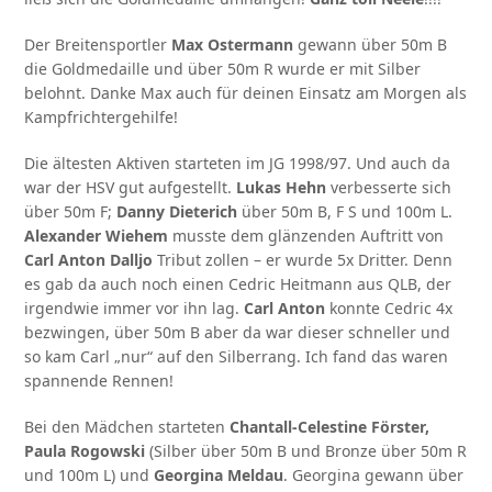
Der Breitensportler
Max Ostermann
gewann über 50m B
die Goldmedaille und über 50m R wurde er mit Silber
belohnt. Danke Max auch für deinen Einsatz am Morgen als
Kampfrichtergehilfe!
Die ältesten Aktiven starteten im JG 1998/97. Und auch da
war der HSV gut aufgestellt.
Lukas Hehn
verbesserte sich
über 50m F;
Danny Dieterich
über 50m B, F S und 100m L.
Alexander Wiehem
musste dem glänzenden Auftritt von
Carl Anton Dalljo
Tribut zollen – er wurde 5x Dritter. Denn
es gab da auch noch einen Cedric Heitmann aus QLB, der
irgendwie immer vor ihn lag.
Carl Anton
konnte Cedric 4x
bezwingen, über 50m B aber da war dieser schneller und
so kam Carl „nur“ auf den Silberrang. Ich fand das waren
spannende Rennen!
Bei den Mädchen starteten
Chantall-Celestine Förster,
Paula Rogowski
(Silber über 50m B und Bronze über 50m R
und 100m L) und
Georgina Meldau
. Georgina gewann über