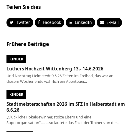
Teilen Sie dies
Twitter
Facebook
LinkedIn
E-Mail
Frühere Beiträge
KINDER
Luthers Hochzeit Wittenberg 13.- 14.6.2026
Und Nachtrag Helmstedt 9.5.26 Zelten im Freibad, das war an
diesem Wochenende wahrlich ein Abenteuer…
KINDER
Stadtmeisterschaften 2026 im SFZ in Halberstadt am
6.6.26
„Glückliche Pokalgewinner, stolze Eltern und eine
Superorganisation“…. ….so lautete das Fazit der Trainer von der…