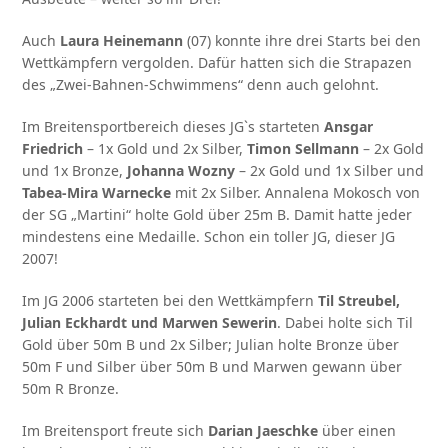
Auch
Laura Heinemann
(07) konnte ihre drei Starts bei den
Wettkämpfern vergolden. Dafür hatten sich die Strapazen
des „Zwei-Bahnen-Schwimmens“ denn auch gelohnt.
Im Breitensportbereich dieses JG`s starteten
Ansgar
Friedrich
– 1x Gold und 2x Silber,
Timon Sellmann
– 2x Gold
und 1x Bronze,
Johanna Wozny
– 2x Gold und 1x Silber und
Tabea-Mira Warnecke
mit 2x Silber. Annalena Mokosch von
der SG „Martini“ holte Gold über 25m B. Damit hatte jeder
mindestens eine Medaille. Schon ein toller JG, dieser JG
2007!
Im JG 2006 starteten bei den Wettkämpfern
Til Streubel,
Julian Eckhardt und Marwen Sewerin
. Dabei holte sich Til
Gold über 50m B und 2x Silber; Julian holte Bronze über
50m F und Silber über 50m B und Marwen gewann über
50m R Bronze.
Im Breitensport freute sich
Darian Jaeschke
über einen