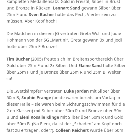
kompletten Medaillensatz: Gold in Freistil, Silber in Brust
und Bronze in Rücken.
Lennart Sand
gewann Silber über
25m F und
Sven Bucher
hatte das Pech, Vierter sein zu
müssen. Aber Kopf hoch!
Die Mädchen in diesem JG vertraten Greta Wolf und Jodie
Hohmann von der SG „Martini“. Greta gewann 3x und Jodi
holte über 25m F Bronze!
Tim Bucher
(2005) freute sich im Breitensportbereich über
Gold über 25m F und 2x Silber. Und
Elaine Sand
holte Silber
über 25m F und je Bronze über 25m R und 25m B. Weiter
so!
Die „Wettkämpfer“ vertraten
Luke Jordan
mit Silber über
50m B;
Sophie Prange
(beide waren bereits am Vortag in
dieser Halle – sie waren beim Sichtungsschwimmen für die
2.en Klassen) mit Silber über 50m R und Bronze über 50m
B und
Eleni Rosalie Klinge
mit Silber über 50m R und Gold
über 50m B. (Na Eleni, da ist der „Schaden“ am Kopf doch
fast zu ertragen, oder?).
Colleen Reichert
wurde über 50m