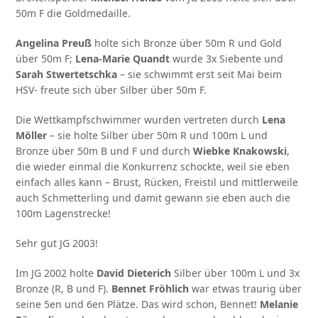
50m F die Goldmedaille.
Angelina Preuß
holte sich Bronze über 50m R und Gold
über 50m F;
Lena-Marie Quandt
wurde 3x Siebente und
Sarah Stwertetschka
– sie schwimmt erst seit Mai beim
HSV- freute sich über Silber über 50m F.
Die Wettkampfschwimmer wurden vertreten durch
Lena
Möller
– sie holte Silber über 50m R und 100m L und
Bronze über 50m B und F und durch
Wiebke Knakowski
,
die wieder einmal die Konkurrenz schockte, weil sie eben
einfach alles kann – Brust, Rücken, Freistil und mittlerweile
auch Schmetterling und damit gewann sie eben auch die
100m Lagenstrecke!
Sehr gut JG 2003!
Im JG 2002 holte
David Dieterich
Silber über 100m L und 3x
Bronze (R, B und F).
Bennet Fröhlich
war etwas traurig über
seine 5en und 6en Plätze. Das wird schon, Bennet!
Melanie