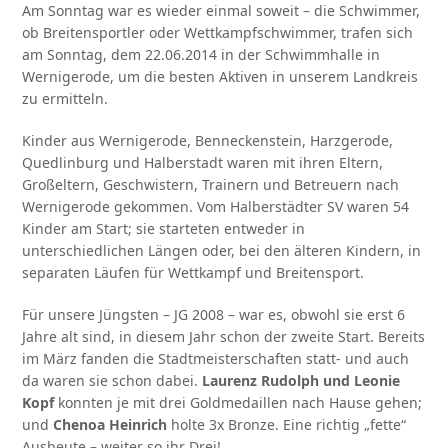
Am Sonntag war es wieder einmal soweit – die Schwimmer,
ob Breitensportler oder Wettkampfschwimmer, trafen sich
am Sonntag, dem 22.06.2014 in der Schwimmhalle in
Wernigerode, um die besten Aktiven in unserem Landkreis
zu ermitteln.
Kinder aus Wernigerode, Benneckenstein, Harzgerode,
Quedlinburg und Halberstadt waren mit ihren Eltern,
Großeltern, Geschwistern, Trainern und Betreuern nach
Wernigerode gekommen. Vom Halberstädter SV waren 54
Kinder am Start; sie starteten entweder in
unterschiedlichen Längen oder, bei den älteren Kindern, in
separaten Läufen für Wettkampf und Breitensport.
Für unsere Jüngsten – JG 2008 – war es, obwohl sie erst 6
Jahre alt sind, in diesem Jahr schon der zweite Start. Bereits
im März fanden die Stadtmeisterschaften statt- und auch
da waren sie schon dabei.
Laurenz Rudolph und Leonie
Kopf
konnten je mit drei Goldmedaillen nach Hause gehen;
und
Chenoa Heinrich
holte 3x Bronze. Eine richtig „fette“
Ausbeute – weiter so ihr Drei!