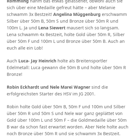
Römmling
nahm das etwas gelassener, obwohl auch sie
sich über eine Medaille gefreut hätte – aber Melanie
schwamm 3x Bestzeit!
Angelina Müggenburg
erschwamm
Silber über 50m B, 50m S und Bronze über 50m R und
100m L. Ja und
Lena Siewert
mausert sich so langsam.
Lena schwamm 4x Bestzeit, holte Gold über 50m R, Silber
über 50m F und 100m L und Bronze über 50m B. Auch an
euch alle ein Lob!
Auch
Luca- Jay Heinrich
holte als Breitensportler
Edelmetall: Luca gewann die 50m B und holte über 50m R
Bronze!
Robin Eckhardt und Nele Marei Wagner
sind die
erfolgreichsten Starter des HSV im JG 2001.
Robin holte Gold über 50m B, 50m F und 100m und Silber
über 50m R und 50m S und Nele war ganz geplättet von
Gold über 100m L und 50m F – die Goldmedaille über 50m
B war da schon fast erwartet worden. Aber Nele holte auch
noch Bronze über 50m R und sie schwamm 3x Bestzeit.