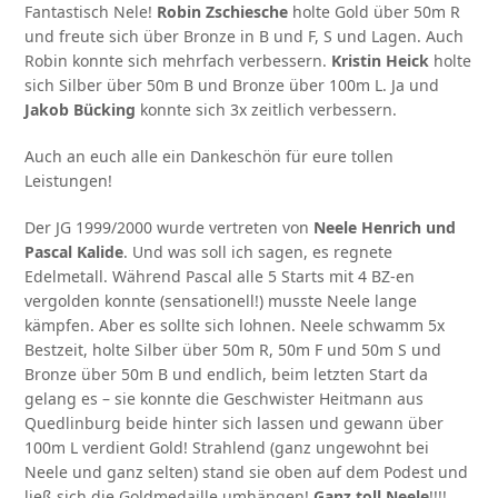
Fantastisch Nele!
Robin Zschiesche
holte Gold über 50m R
und freute sich über Bronze in B und F, S und Lagen. Auch
Robin konnte sich mehrfach verbessern.
Kristin Heick
holte
sich Silber über 50m B und Bronze über 100m L. Ja und
Jakob Bücking
konnte sich 3x zeitlich verbessern.
Auch an euch alle ein Dankeschön für eure tollen
Leistungen!
Der JG 1999/2000 wurde vertreten von
Neele Henrich und
Pascal Kalide
. Und was soll ich sagen, es regnete
Edelmetall. Während Pascal alle 5 Starts mit 4 BZ-en
vergolden konnte (sensationell!) musste Neele lange
kämpfen. Aber es sollte sich lohnen. Neele schwamm 5x
Bestzeit, holte Silber über 50m R, 50m F und 50m S und
Bronze über 50m B und endlich, beim letzten Start da
gelang es – sie konnte die Geschwister Heitmann aus
Quedlinburg beide hinter sich lassen und gewann über
100m L verdient Gold! Strahlend (ganz ungewohnt bei
Neele und ganz selten) stand sie oben auf dem Podest und
ließ sich die Goldmedaille umhängen!
Ganz toll Neele
!!!!