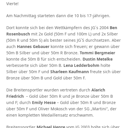
Vierte!
Am Nachmittag starteten dann die 10 bis 17-jährigen.
Dort konnte sich bei den Wettkämpfern des JG´s 2004
Ben
Rosenbusch
mit 2x Gold (50m F und 100m L) und 2x Silber
(50m R und 50m S) als bester seines JG´S durchsetzen. Aber
auch
Hannes Gebauer
konnte sich freuen; er gewann über
50m B Silber und über 50m R Bronze.
Tommi Bergmeier
konnte die 50m B für sich entscheiden.
Dustin Metelke
verbesserte sich über 50m B.
Lena Ledderbohm
holte
Silber über 50m F und
Sharleen Kaufmann
freute sich über
Bronze über 50m B und Gold über 50m F.
Die Breitensportler wurden vertreten durch
Alarich
Friedrich
– Gold über 50m R und je Bronze über 50m B
und F; durch
Emily Hesse
– Gold über 50m R und Bronze
über 50m F und Oliver Mokosch von der SG „Martini“, der
einen kompletten Medaillensatz erschwamm.
Breitensportler
Michael Henze
vom JG 2003 holte sich über