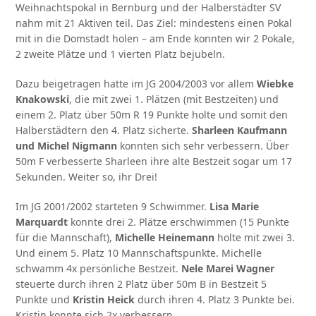
Weihnachtspokal in Bernburg und der Halberstädter SV
nahm mit 21 Aktiven teil. Das Ziel: mindestens einen Pokal
mit in die Domstadt holen – am Ende konnten wir 2 Pokale,
2 zweite Plätze und 1 vierten Platz bejubeln.
Dazu beigetragen hatte im JG 2004/2003 vor allem
Wiebke
Knakowski
, die mit zwei 1. Plätzen (mit Bestzeiten) und
einem 2. Platz über 50m R 19 Punkte holte und somit den
Halberstädtern den 4. Platz sicherte.
Sharleen Kaufmann
und Michel Nigmann
konnten sich sehr verbessern. Über
50m F verbesserte Sharleen ihre alte Bestzeit sogar um 17
Sekunden. Weiter so, ihr Drei!
Im JG 2001/2002 starteten 9 Schwimmer.
Lisa Marie
Marquardt
konnte drei 2. Plätze erschwimmen (15 Punkte
für die Mannschaft),
Michelle Heinemann
holte mit zwei 3.
Und einem 5. Platz 10 Mannschaftspunkte. Michelle
schwamm 4x persönliche Bestzeit.
Nele Marei Wagner
steuerte durch ihren 2 Platz über 50m B in Bestzeit 5
Punkte und
Kristin Heick
durch ihren 4. Platz 3 Punkte bei.
Kristin konnte sich 2x verbessern.