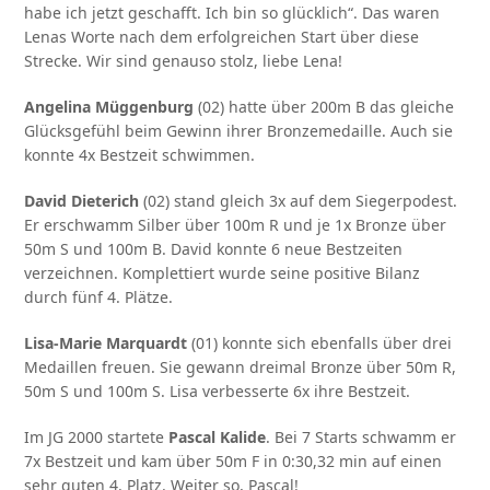
habe ich jetzt geschafft. Ich bin so glücklich“. Das waren
Lenas Worte nach dem erfolgreichen Start über diese
Strecke. Wir sind genauso stolz, liebe Lena!
Angelina Müggenburg
(02) hatte über 200m B das gleiche
Glücksgefühl beim Gewinn ihrer Bronzemedaille. Auch sie
konnte 4x Bestzeit schwimmen.
David Dieterich
(02) stand gleich 3x auf dem Siegerpodest.
Er erschwamm Silber über 100m R und je 1x Bronze über
50m S und 100m B. David konnte 6 neue Bestzeiten
verzeichnen. Komplettiert wurde seine positive Bilanz
durch fünf 4. Plätze.
Lisa-Marie Marquardt
(01) konnte sich ebenfalls über drei
Medaillen freuen. Sie gewann dreimal Bronze über 50m R,
50m S und 100m S. Lisa verbesserte 6x ihre Bestzeit.
Im JG 2000 startete
Pascal Kalide
. Bei 7 Starts schwamm er
7x Bestzeit und kam über 50m F in 0:30,32 min auf einen
sehr guten 4. Platz. Weiter so, Pascal!