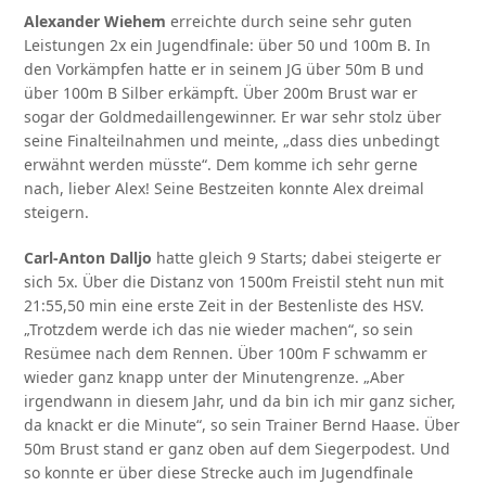
Alexander Wiehem
erreichte durch seine sehr guten
Leistungen 2x ein Jugendfinale: über 50 und 100m B. In
den Vorkämpfen hatte er in seinem JG über 50m B und
über 100m B Silber erkämpft. Über 200m Brust war er
sogar der Goldmedaillengewinner. Er war sehr stolz über
seine Finalteilnahmen und meinte, „dass dies unbedingt
erwähnt werden müsste“. Dem komme ich sehr gerne
nach, lieber Alex! Seine Bestzeiten konnte Alex dreimal
steigern.
Carl-Anton Dalljo
hatte gleich 9 Starts; dabei steigerte er
sich 5x. Über die Distanz von 1500m Freistil steht nun mit
21:55,50 min eine erste Zeit in der Bestenliste des HSV.
„Trotzdem werde ich das nie wieder machen“, so sein
Resümee nach dem Rennen. Über 100m F schwamm er
wieder ganz knapp unter der Minutengrenze. „Aber
irgendwann in diesem Jahr, und da bin ich mir ganz sicher,
da knackt er die Minute“, so sein Trainer Bernd Haase. Über
50m Brust stand er ganz oben auf dem Siegerpodest. Und
so konnte er über diese Strecke auch im Jugendfinale