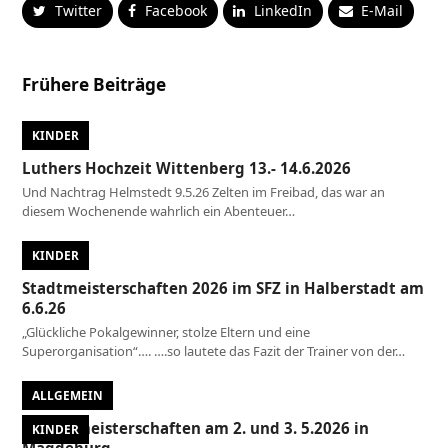
Twitter
Facebook
LinkedIn
E-Mail
Frühere Beiträge
KINDER
Luthers Hochzeit Wittenberg 13.- 14.6.2026
Und Nachtrag Helmstedt 9.5.26 Zelten im Freibad, das war an
diesem Wochenende wahrlich ein Abenteuer…
KINDER
Stadtmeisterschaften 2026 im SFZ in Halberstadt am
6.6.26
„Glückliche Pokalgewinner, stolze Eltern und eine
Superorganisation“…. ….so lautete das Fazit der Trainer von der…
ALLGEMEIN
Landesmeisterschaften am 2. und 3. 5.2026 in
KINDER
Magdeburg