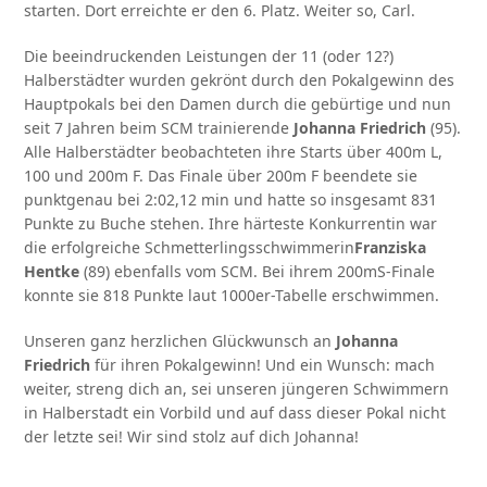
starten. Dort erreichte er den 6. Platz. Weiter so, Carl.
Die beeindruckenden Leistungen der 11 (oder 12?)
Halberstädter wurden gekrönt durch den Pokalgewinn des
Hauptpokals bei den Damen durch die gebürtige und nun
seit 7 Jahren beim SCM trainierende
Johanna Friedrich
(95).
Alle Halberstädter beobachteten ihre Starts über 400m L,
100 und 200m F. Das Finale über 200m F beendete sie
punktgenau bei 2:02,12 min und hatte so insgesamt 831
Punkte zu Buche stehen. Ihre härteste Konkurrentin war
die erfolgreiche Schmetterlingsschwimmerin
Franziska
Hentke
(89) ebenfalls vom SCM. Bei ihrem 200mS-Finale
konnte sie 818 Punkte laut 1000er-Tabelle erschwimmen.
Unseren ganz herzlichen Glückwunsch an
Johanna
Friedrich
für ihren Pokalgewinn! Und ein Wunsch: mach
weiter, streng dich an, sei unseren jüngeren Schwimmern
in Halberstadt ein Vorbild und auf dass dieser Pokal nicht
der letzte sei! Wir sind stolz auf dich Johanna!